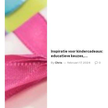
Inspiratie voor kindercadeaus:
educatieve keuzes,
speelgoedtrends en
By
Chris
februari 17, 2024
0
budgetvriendelijke ideeën
voor verjaardagen