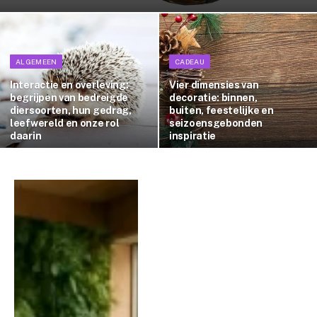
ALGEMEEN
CADEAU
Interactie en overleving:
Vier dimensies van
begrijpen van bedreigde
decoratie: binnen,
diersoorten, hun gedrag,
buiten, feestelijke en
leefwereld en onze rol
seizoensgebonden
daarin
inspiratie