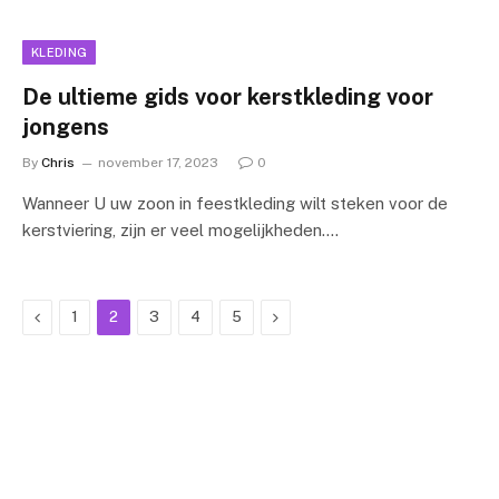
KLEDING
De ultieme gids voor kerstkleding voor
jongens
By
Chris
november 17, 2023
0
Wanneer U uw zoon in feestkleding wilt steken voor de
kerstviering, zijn er veel mogelijkheden.…
Previous
Next
1
2
3
4
5
[bloglinks_meta]
BOVENKANT ONS