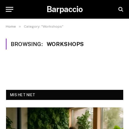
Barpaccio
»
Home
Category: "Workshops"
BROWSING:
WORKSHOPS
MIS HET NIET