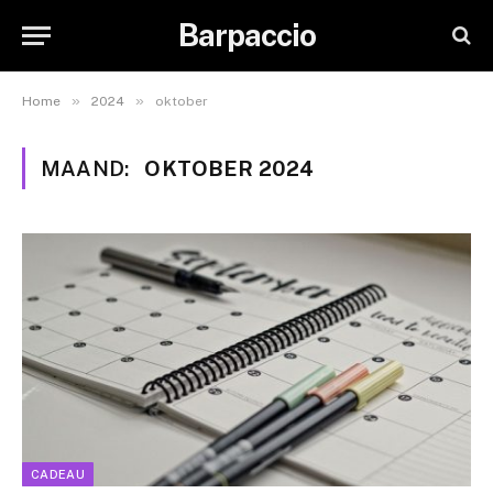
Barpaccio
»
»
Home
2024
oktober
MAAND:
OKTOBER 2024
CADEAU