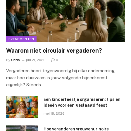
EVENEMENTEN
Waarom niet circulair vergaderen?
By
Chris
juli 21, 2026
0
Vergaderen hoort tegenwoordig bij elke onderneming,
maar hoe duurzaam is jouw volgende bijeenkomst
eigenlijk? Steeds…
Een kinderfeestje organiseren: tips en
ideeën voor een geslaagd feest
mei 18, 2026
Hoe veranderen vrouwenurinoirs