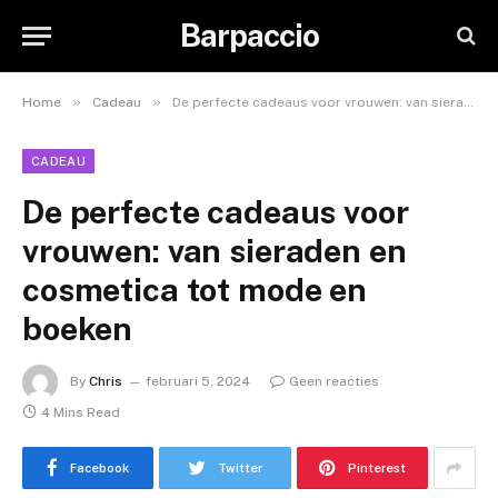
Barpaccio
»
»
Home
Cadeau
De perfecte cadeaus voor vrouwen: van sieraden en cosmetica tot mode en boeken
CADEAU
De perfecte cadeaus voor
vrouwen: van sieraden en
cosmetica tot mode en
boeken
By
Chris
februari 5, 2024
Geen reacties
4 Mins Read
Facebook
Twitter
Pinterest