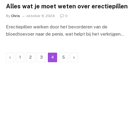
Alles wat je moet weten over erectiepillen
By
Chris
oktober 8, 2024
0
Erectiepillen werken door het bevorderen van de
bloedtoevoer naar de penis, wat helpt bij het verkrijgen…
Previous
Next
1
2
3
4
5
[bloglinks_meta]
BOVENKANT ONS