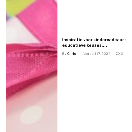
Inspiratie voor kindercadeaus:
educatieve keuzes,
speelgoedtrends en
By
Chris
februari 17, 2024
0
budgetvriendelijke ideeën
voor verjaardagen