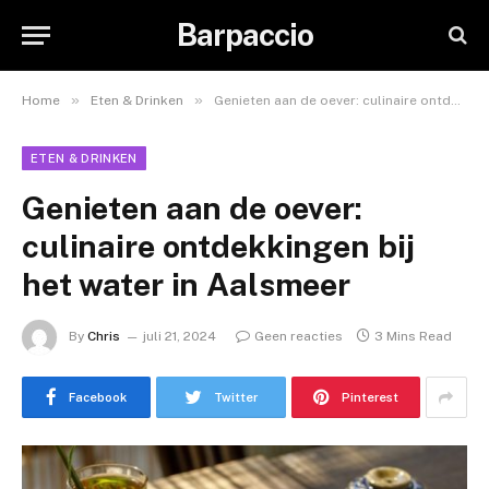
Barpaccio
»
»
Home
Eten & Drinken
Genieten aan de oever: culinaire ontdekkingen bij het water in Aalsmeer
ETEN & DRINKEN
Genieten aan de oever:
culinaire ontdekkingen bij
het water in Aalsmeer
By
Chris
juli 21, 2024
Geen reacties
3 Mins Read
Facebook
Twitter
Pinterest