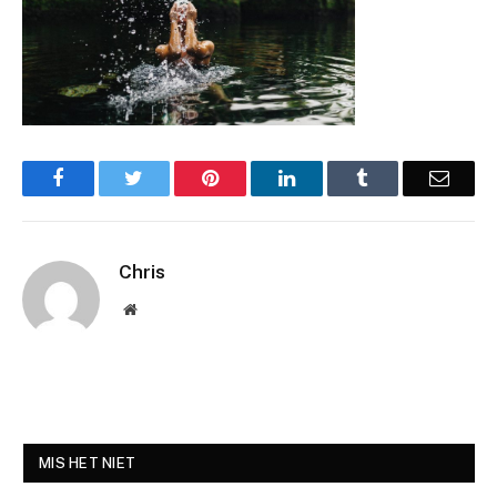
Facebook
Twitter
Pinterest
LinkedIn
Tumblr
Email
Chris
Website
MIS HET NIET