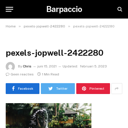
Barpaccio
»
»
Home
pexels-jopwell-2422280
pexels-jopwell-2422280
pexels-jopwell-2422280
By
Chris
juni 15, 2021
Updated:
februari 5, 2023
Geen reacties
1 Min Read
Facebook
Twitter
Pinterest