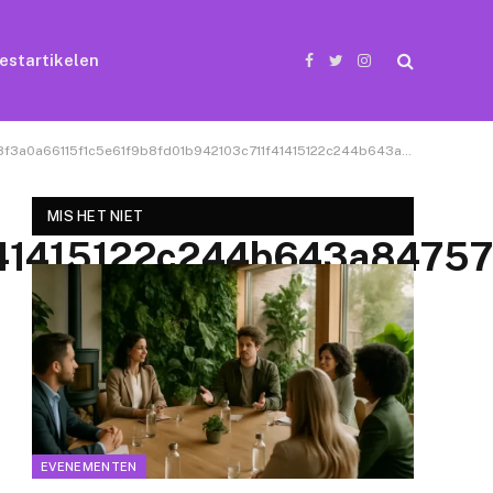
estartikelen
Facebook
Twitter
Instagram
0a66115f1c5e61f9b8fd01b942103c711f41415122c244b643a847571d16cdf86d10275abb9b35ff66368ad28a_640
MIS HET NIET
f41415122c244b643a8475
EVENEMENTEN