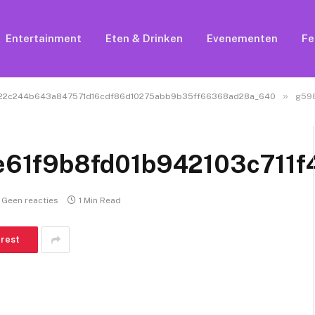
Entertainment
Eten & Drinken
Evenementen
Fe
»
15122c244b643a847571d16cdf86d10275abb9b35ff66368ad28a_640
g598f3a
e61f9b8fd01b942103c711
Geen reacties
1 Min Read
erest