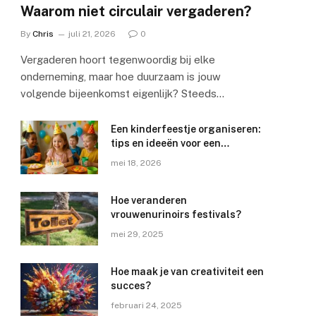
Waarom niet circulair vergaderen?
By
Chris
juli 21, 2026
0
Vergaderen hoort tegenwoordig bij elke
onderneming, maar hoe duurzaam is jouw
volgende bijeenkomst eigenlijk? Steeds…
Een kinderfeestje organiseren:
tips en ideeën voor een
geslaagd feest
mei 18, 2026
Hoe veranderen
vrouwenurinoirs festivals?
mei 29, 2025
e
Hoe maak je van creativiteit een
succes?
februari 24, 2025