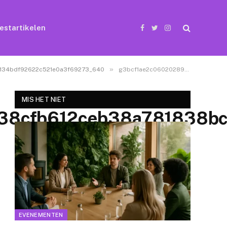
estartikelen
Facebook
Twitter
Instagram
»
134bdf92622c521e0a3f69273_640
g3bcf1ae2c060202893d85bab0b1dbd7d5c178238cfb612ceb38a781838bc92ac44bea04a4f8a4c99ae7e96772b4b42a72f4876c134bdf92622c521e0a3f69273_640
MIS HET NIET
38cfb612ceb38a781838b
EVENEMENTEN