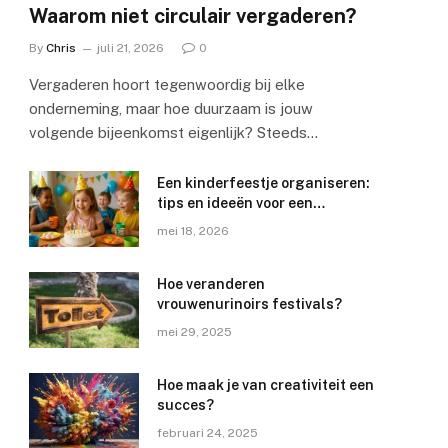
Waarom niet circulair vergaderen?
By
Chris
juli 21, 2026
0
Vergaderen hoort tegenwoordig bij elke
onderneming, maar hoe duurzaam is jouw
volgende bijeenkomst eigenlijk? Steeds…
Een kinderfeestje organiseren:
tips en ideeën voor een
geslaagd feest
mei 18, 2026
Hoe veranderen
e
vrouwenurinoirs festivals?
mei 29, 2025
Hoe maak je van creativiteit een
succes?
februari 24, 2025