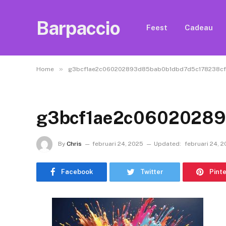
Barpaccio
Feest
Cadeau
»
Home
g3bcf1ae2c060202893d85bab0b1dbd7d5c178238cf
g3bcf1ae2c0602028
By
Chris
februari 24, 2025
Updated:
februari 24, 
Facebook
Twitter
Pint