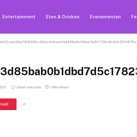
Entertainment
Eten & Drinken
Evenementen
Fe
b612ceb38a781838bc92ac44bea04a4f8a4c99ae7e96772b4b42a72f4876c
93d85bab0b1dbd7d5c1782
2025
Geen reacties
1 Min Read
erest