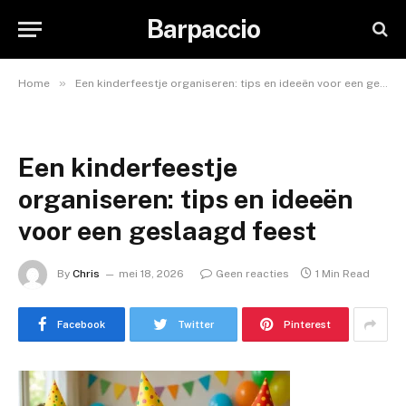
Barpaccio
»
Home
Een kinderfeestje organiseren: tips en ideeën voor een geslaagd feest
Een kinderfeestje
organiseren: tips en ideeën
voor een geslaagd feest
By
Chris
mei 18, 2026
Geen reacties
1 Min Read
Facebook
Twitter
Pinterest