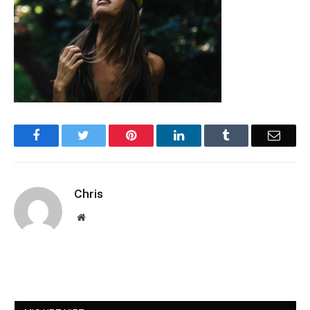
Facebook
Twitter
Pinterest
LinkedIn
Tumblr
Email
Chris
Website