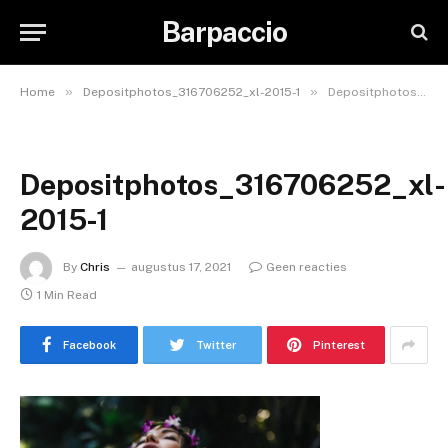
Barpaccio
»
»
Home
Depositphotos_316706252_xl-2015-1
Depositphotos_316706252_xl-2015-1
Depositphotos_316706252_xl-
2015-1
By
Chris
augustus 17, 2021
Geen reacties
1 Min Read
Facebook
Twitter
Pinterest