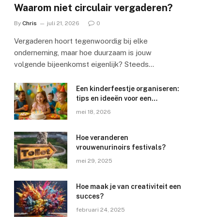
Waarom niet circulair vergaderen?
By
Chris
juli 21, 2026
0
Vergaderen hoort tegenwoordig bij elke
onderneming, maar hoe duurzaam is jouw
volgende bijeenkomst eigenlijk? Steeds…
Een kinderfeestje organiseren:
tips en ideeën voor een
geslaagd feest
mei 18, 2026
e
Hoe veranderen
vrouwenurinoirs festivals?
mei 29, 2025
Hoe maak je van creativiteit een
succes?
februari 24, 2025