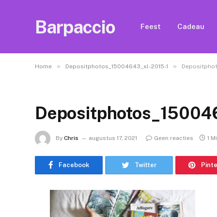
Barpaccio
Feest
Cadeau
»
»
Home
Depositphotos_15004643_xl-2015-1
Depositphot
Depositphotos_15004
By
Chris
augustus 17, 2021
Geen reacties
1 M
Facebook
Twitter
Pint