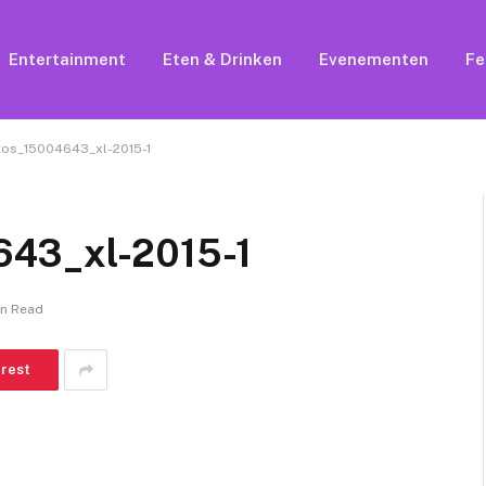
Entertainment
Eten & Drinken
Evenementen
Fe
os_15004643_xl-2015-1
643_xl-2015-1
in Read
erest