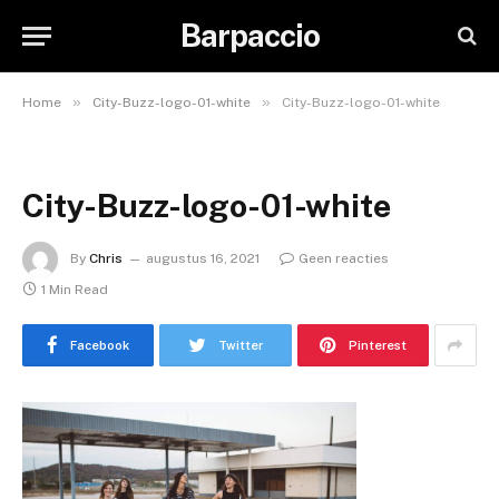
Barpaccio
»
»
Home
City-Buzz-logo-01-white
City-Buzz-logo-01-white
City-Buzz-logo-01-white
By
Chris
augustus 16, 2021
Geen reacties
1 Min Read
Facebook
Twitter
Pinterest