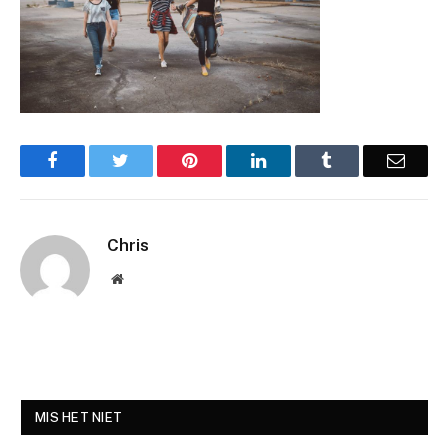
Facebook
Twitter
Pinterest
LinkedIn
Tumblr
Email
Chris
Website
MIS HET NIET