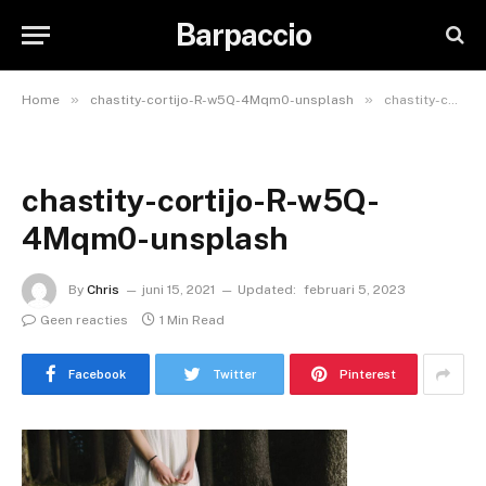
Barpaccio
»
»
Home
chastity-cortijo-R-w5Q-4Mqm0-unsplash
chastity-cortijo-R-w5Q-4Mqm0-unsplash
chastity-cortijo-R-w5Q-
4Mqm0-unsplash
By
Chris
juni 15, 2021
Updated:
februari 5, 2023
Geen reacties
1 Min Read
Facebook
Twitter
Pinterest