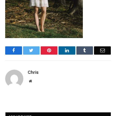
Facebook
Twitter
Pinterest
LinkedIn
Tumblr
Email
Chris
Website