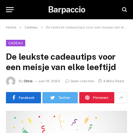
Barpaccio
»
»
Home
Cadeau
De leukste cadeautips voor een meisje van elke leeftijd
CADEAU
De leukste cadeautips voor
een meisje van elke leeftijd
By
Chris
juni 19, 2024
Geen reacties
4 Mins Read
Facebook
Twitter
Pinterest